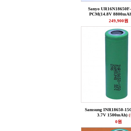
Sanyo UR16N18650F-
PCM(14.8V 8800mAh
249,900원
Samsung INR18650-15
3.7V 1500mAh)
0원