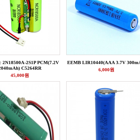
ic 2N18500A-2S1P PCM(7.2V
EEMB LIR10440(AAA 3.7V 300m
2040mAh) C5264RR
6,000원
45,000원