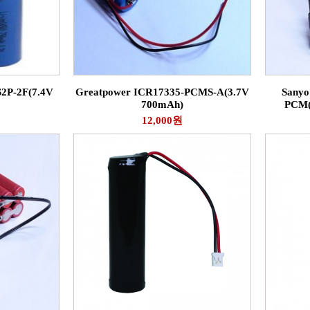
2P-2F(7.4V
Greatpower ICR17335-PCMS-A(3.7V
Sanyo
700mAh)
PCM(
12,000원