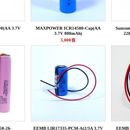
(AA 3.7V
MAXPOWER ICR14500-Cap(AA
Samsun
3.7V 800mAh)
22
5,000원
0-26-
EEMB LIR17335-PCM-A(2/3A 3.7V
EEMB 