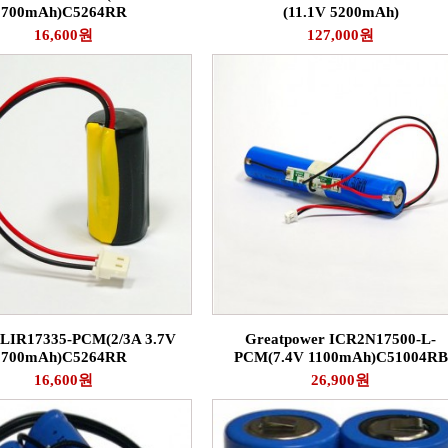
700mAh)C5264RR
(11.1V 5200mAh)
16,600원
127,000원
LIR17335-PCM(2/3A 3.7V
Greatpower ICR2N17500-L-
700mAh)C5264RR
PCM(7.4V 1100mAh)C51004RB
16,600원
26,900원