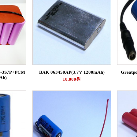
6-3S7P+PCM
BAK 063450AP(3.7V 1200mAh)
Greatp
Ah)
10,000원