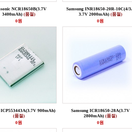
asonic NCR18650B(3.7V
Samsung INR18650-20R-10C(4/
3400mAh)
(품절)
3.7V 2000mAh)
(품절)
0원
0원
 ICP553443A(3.7V 900mAh)
Samsung ICR18650-28A(3.7V
(품절)
2800mAh)
(품절)
0원
0원