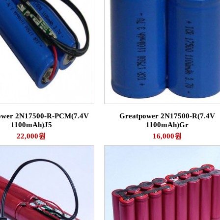
ower 2N17500-R-PCM(7.4V
Greatpower 2N17500-R(7.4V
1100mAh)J5
1100mAh)Gr
22,000원
16,000원