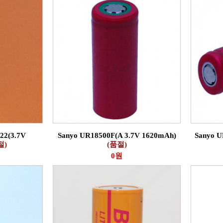
22(3.7V
Sanyo UR18500F(A 3.7V 1620mAh)
Sanyo U
절)
(품절)
0원