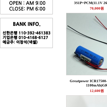
3S1P+PCM(11.1V 2
70,000원
Greatpower ICR17500
1100mAh)G
12,600원