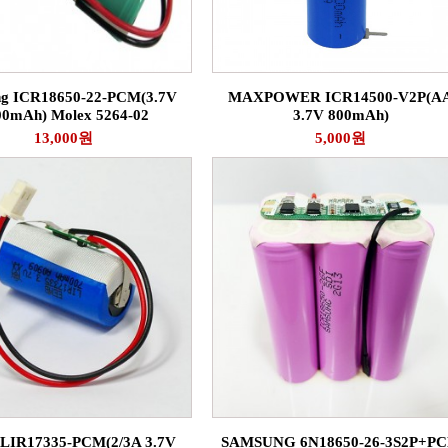
g ICR18650-22-PCM(3.7V
MAXPOWER ICR14500-V2P(A
00mAh) Molex 5264-02
3.7V 800mAh)
13,000원
5,000원
LIR17335-PCM(2/3A 3.7V
SAMSUNG 6N18650-26-3S2P+P