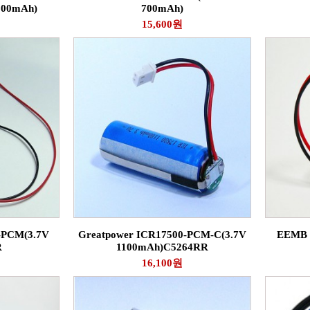
600mAh)
700mAh)
15,600원
-PCM(3.7V
Greatpower ICR17500-PCM-C(3.7V
EEMB 
R
1100mAh)C5264RR
16,100원