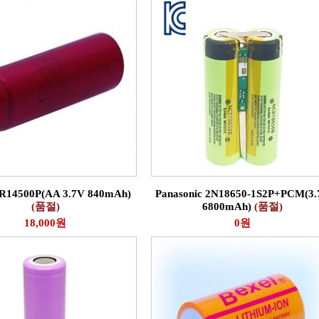
R14500P(AA 3.7V 840mAh)
Panasonic 2N18650-1S2P+PCM(3.
(품절)
6800mAh)
(품절)
18,000원
0원