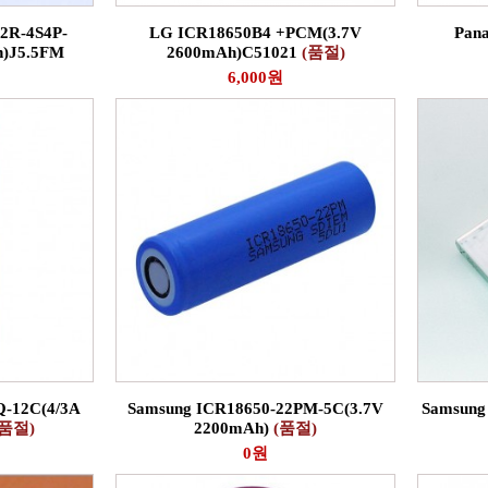
2R-4S4P-
LG ICR18650B4 +PCM(3.7V
Pan
)J5.5FM
2600mAh)C51021
(품절)
6,000원
Q-12C(4/3A
Samsung ICR18650-22PM-5C(3.7V
Samsung
(품절)
2200mAh)
(품절)
0원