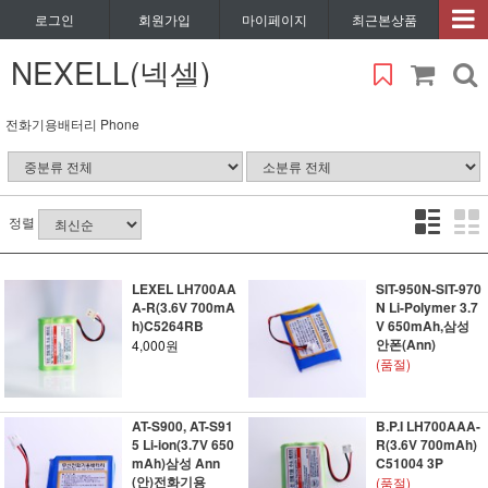
로그인
회원가입
마이페이지
최근본상품
NEXELL(넥셀)
전화기용배터리 Phone
정렬
LEXEL LH700AA
SIT-950N-SIT-970
A-R(3.6V 700mA
N Li-Polymer 3.7
h)C5264RB
V 650mAh,삼성
안폰(Ann)
4,000원
(품절)
AT-S900, AT-S91
B.P.I LH700AAA-
5 Li-ion(3.7V 650
R(3.6V 700mAh)
mAh)삼성 Ann
C51004 3P
(안)전화기용
(품절)