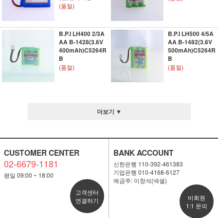
(품절)
B.P.I LH400 2/3A
B.P.I LH500 4/5A
AA B-1428(3.6V
AA B-1482(3.6V
400mAh)C5264R
500mAh)C5264R
B
B
(품절)
(품절)
더보기 ▼
CUSTOMER CENTER
BANK ACCOUNT
02-6679-1181
신한은행 110-392-461383
기업은행 010-4168-6127
평일 09:00 ~ 18:00
예금주: 이창석(넥셀)
고객센터
비회원
연결하기
1:1 문의