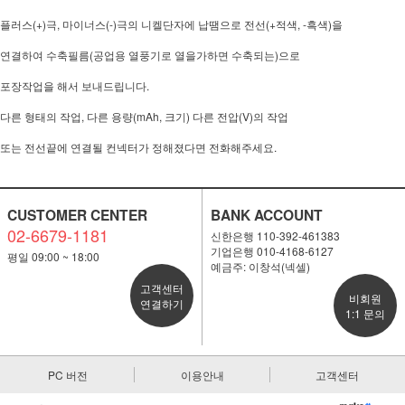
플러스(+)극, 마이너스(-)극의 니켈단자에 납땜으로 전선(+적색, -흑색)을
연결하여 수축필름(공업용 열풍기로 열을가하면 수축되는)으로
포장작업을 해서 보내드립니다.
다른 형태의 작업, 다른 용량(mAh, 크기) 다른 전압(V)의 작업
또는 전선끝에 연결될 컨넥터가 정해졌다면 전화해주세요.
CUSTOMER CENTER
BANK ACCOUNT
02-6679-1181
신한은행 110-392-461383
기업은행 010-4168-6127
평일 09:00 ~ 18:00
예금주: 이창석(넥셀)
고객센터
비회원
연결하기
1:1 문의
PC 버전
이용안내
고객센터