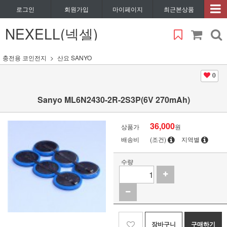
로그인
회원가입
마이페이지
최근본상품
NEXELL(넥셀)
충전용 코인전지
산요 SANYO
0
Sanyo ML6N2430-2R-2S3P(6V 270mAh)
36,000
상품가
원
배송비
(조건)
지역별
수량
장바구니
구매하기