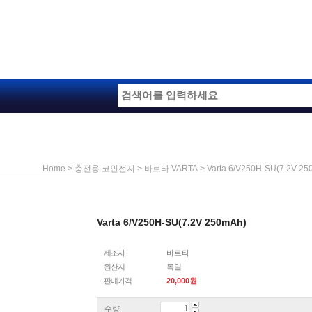
>
>
> Varta 6/V250H-SU(7.2V 25
Home
충전용 코인전지
바르타 VARTA
Varta 6/V250H-SU(7.2V 250mAh)
제조사
바르타
원산지
독일
판매가격
20,000
원
수량