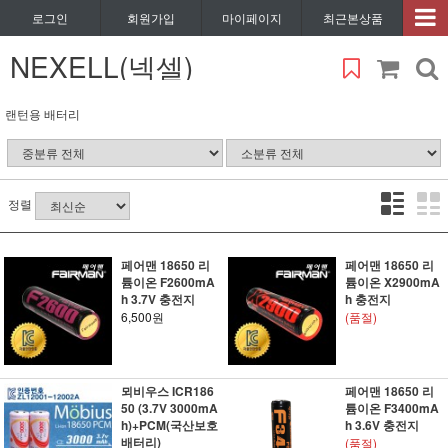
로그인
회원가입
마이페이지
최근본상품
NEXELL(넥셀)
랜턴용 배터리
정렬
페어맨 18650 리
페어맨 18650 리
튬이온 F2600mA
튬이온 X2900mA
h 3.7V 충전지
h 충전지
6,500원
(품절)
뫼비우스 ICR186
페어맨 18650 리
50 (3.7V 3000mA
튬이온 F3400mA
h)+PCM(국산보호
h 3.6V 충전지
배터리)
(품절)